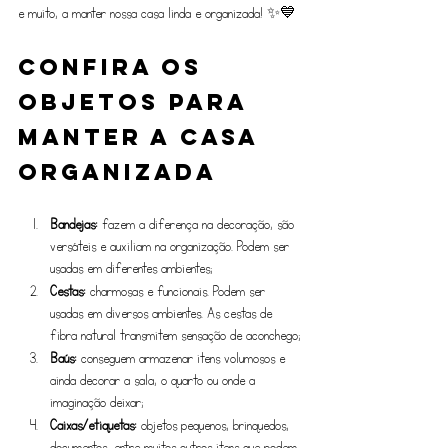
e muito, a manter nossa casa linda e organizada! ✨💙
Confira os 
objetos para 
manter a casa 
organizada
Bandejas:
 fazem a diferença na decoração, são 
versáteis e auxiliam na organização. Podem ser 
usadas em diferentes ambientes;
Cestas:
 charmosas e funcionais. Podem ser 
usadas em diversos ambientes. As cestas de 
fibra natural transmitem sensação de aconchego;
Baús:
 conseguem armazenar itens volumosos e 
ainda decorar a sala, o quarto ou onde a 
imaginação deixar;
Caixas/etiquetas:
 objetos pequenos, brinquedos, 
documentos, entre muitos outros itens que podem 