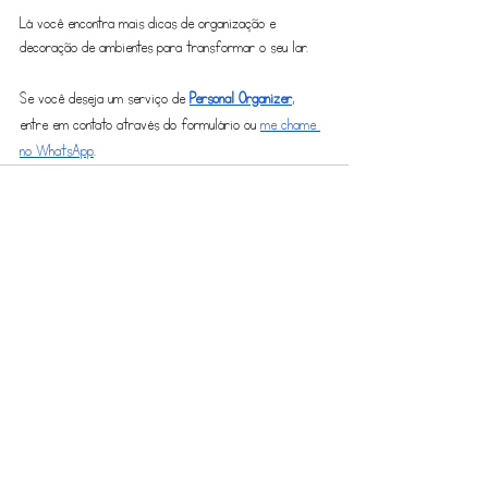
Lá você encontra mais dicas de organização e 
decoração de ambientes para transformar o seu lar.
Se você deseja um serviço de 
Personal Organizer
, 
entre em contato através do formulário ou 
me chame 
no WhatsApp
.
Ver tudo
Posts recentes