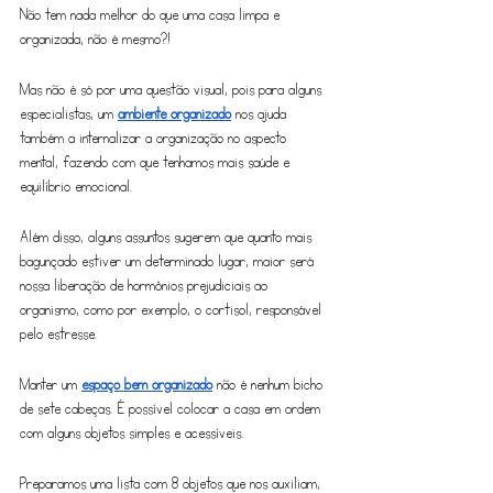
Não tem nada melhor do que uma casa limpa e 
organizada, não é mesmo?!
Mas não é só por uma questão visual, pois para alguns 
especialistas, um 
ambiente organizado
 nos ajuda 
também a internalizar a organização no aspecto 
mental, fazendo com que tenhamos mais saúde e 
equilíbrio emocional.
Além disso, alguns assuntos sugerem que quanto mais 
bagunçado estiver um determinado lugar, maior será 
nossa liberação de hormônios prejudiciais ao 
organismo, como por exemplo, o cortisol, responsável 
pelo estresse. 
Manter um 
espaço bem organizado
 não é nenhum bicho 
de sete cabeças. É possível colocar a casa em ordem 
com alguns objetos simples e acessíveis.
Preparamos uma lista com 8 objetos que nos auxiliam, 