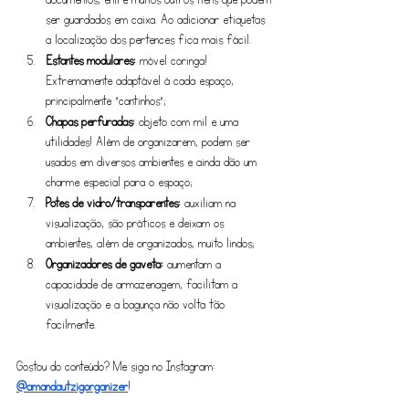
ser guardados em caixa. Ao adicionar etiquetas 
a localização dos pertences fica mais fácil. 
Estantes modulares:
 móvel coringa! 
Extremamente adaptável à cada espaço, 
principalmente “cantinhos”;
Chapas perfuradas:
 objeto com mil e uma 
utilidades! Além de organizarem, podem ser 
usados em diversos ambientes e ainda dão um 
charme especial para o espaço;
Potes de vidro/transparentes:
 auxiliam na 
visualização, são práticos e deixam os 
ambientes, além de organizados, muito lindos;
Organizadores de gaveta:
 aumentam a 
capacidade de armazenagem, facilitam a 
visualização e a bagunça não volta tão 
facilmente.
Gostou do conteúdo? Me siga no Instagram: 
@amandautzigorganizer
!