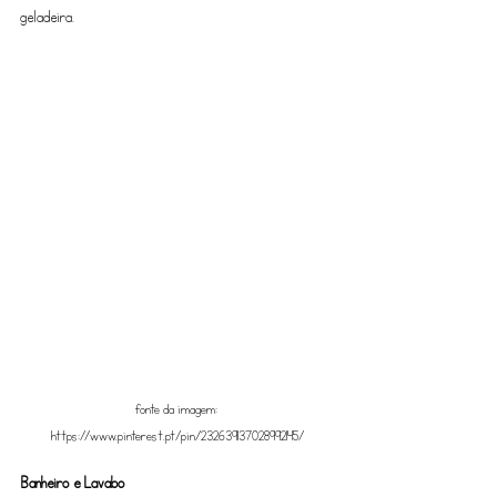
geladeira.
fonte da imagem: 
https://www.pinterest.pt/pin/232639137028992145/
Banheiro e Lavabo