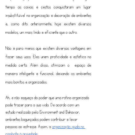
tempo as caixas e cestos conquistaram um lugar 
insubstituível na organização e decoração de ambientes 
e, como dito anteriormente, hoje existem diversos 
modelos, um mais lindo e eficiente que o outro.
Não é para menos que existem diversas vantagens em 
fazer seus usos. Eles unem praticidade e estética na 
medida certa. Além disso, otimizam o  espaço de 
maneira inteligente e funcional, deixando os ambientes 
mais bonitos e organizados.
Ah, e não esqueça do poder que uma rotina organizada 
pode trazer para a sua vida. De acordo com um 
estudo realizado pela Environment and Behavior, 
ambientes bagunçados podem contribuir e levar 
pessoas ao estresse. Assim, a 
organização ajuda no 
combate à ansiedade
.