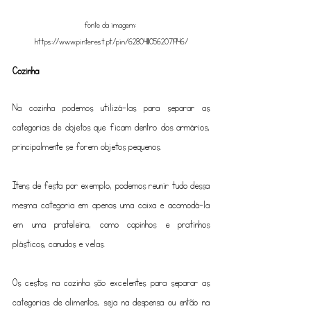
fonte da imagem: 
https://www.pinterest.pt/pin/628041110562071946/
Cozinha
Na cozinha podemos utilizá-las para separar as 
categorias de objetos que ficam dentro dos armários, 
principalmente se forem objetos pequenos. 
Itens de festa por exemplo, podemos reunir tudo dessa 
mesma categoria em apenas uma caixa e acomodá-la 
em uma prateleira, como copinhos e pratinhos 
plásticos, canudos e velas. 
Os cestos na cozinha são excelentes para separar as 
categorias de alimentos, seja na despensa ou então na 