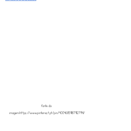
fonte da 
imagem:https://www.pinterest.pt/pin/400468591879127941/