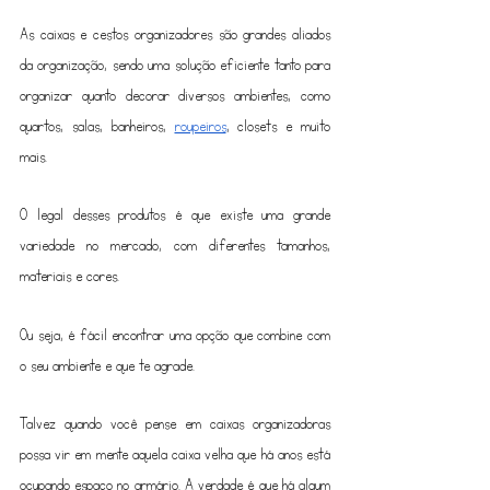
As caixas e cestos organizadores são grandes aliados 
da organização, sendo uma solução eficiente tanto para 
organizar quanto decorar diversos ambientes, como 
quartos, salas, banheiros, 
roupeiros
, closets e muito 
mais.
O legal desses produtos é que existe uma grande 
variedade no mercado, com diferentes tamanhos, 
materiais e cores. 
Ou seja, é fácil encontrar uma opção que combine com 
o seu ambiente e que te agrade.
Talvez quando você pense em caixas organizadoras 
possa vir em mente aquela caixa velha que há anos está 
ocupando espaço no armário. A verdade é que há algum 