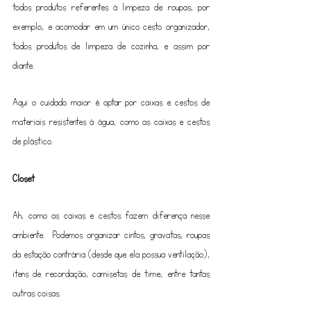
todos produtos referentes à limpeza de roupas, por 
exemplo, e acomodar em um único cesto organizador, 
todos produtos de limpeza de cozinha, e assim por 
diante. 
Aqui o cuidado maior é optar por caixas e cestos de 
materiais resistentes à água, como as caixas e cestos 
de plástico.
Closet
Ah, como as caixas e cestos fazem diferença nesse 
ambiente.  Podemos organizar cintos, gravatas, roupas 
da estação contrária (desde que ela possua ventilação), 
itens de recordação, camisetas de time, entre tantas 
outras coisas. 