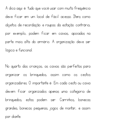
A dica aqui é: tudo que você usar com muita frequência 
deve ficar em um local de fácil acesso. Itens como 
objetos de recordação e roupas da estação contrária, 
por exemplo, podem ficar em caixas, apoiadas na 
parte mais alta do armário. A organização deve ser 
lógica e funcional.
No quarto das crianças, as caixas são perfeitas para 
organizar os brinquedos, assim como os cestos 
organizadores. O importante é: Em cada cesto ou caixa 
devem ficar organizados apenas uma categoria de 
brinquedos, estas podem ser: Carrinhos, bonecas 
grandes, bonecas pequenas, jogos de montar, e assim 
por diante.