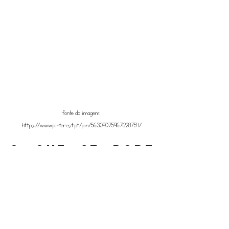
fonte da imagem: 
https://www.pinterest.pt/pin/563090759671228754/
O que se pode 
guardar dentro 
das caixas 
organizadoras?