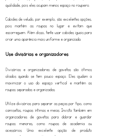
qualidade, pois eles ocupam menos espaço no roupeiro.
Cabides de veludo, por exemplo, são excelentes opções, 
pois mantêm as roupas no lugar e evitam que 
escorreguem. Além disso, tente usar cabides iguais para 
criar uma aparência mais uniforme e organizada.
Use divisórias e organizadores
Divisórias e organizadores de gavetas são ótimos 
aliados quando se tem pouco espaço. Eles ajudam a 
maximizar o uso do espaço vertical e mantêm as 
roupas separadas e organizadas.
Utilize divisórias para separar as peças por tipo, como 
camisetas, roupas íntimas e meias. Invista também em 
organizadores de gavetas para dobrar e guardar 
roupas menores, como roupas de academia ou 
acessórios. Uma excelente opção de produto 