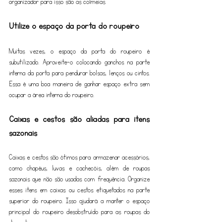
organizador para isso são as colmeias.
Utilize o espaço da porta do roupeiro
Muitas vezes, o espaço da porta do roupeiro é 
subutilizado. Aproveite-o colocando ganchos na parte 
interna da porta para pendurar bolsas, lenços ou cintos. 
Essa é uma boa maneira de ganhar espaço extra sem 
ocupar a área interna do roupeiro.
Caixas e cestos são aliadas para itens 
sazonais
Caixas e cestos são ótimos para armazenar acessórios, 
como chapéus, luvas e cachecóis, além de roupas 
sazonais que não são usadas com frequência. Organize 
esses itens em caixas ou cestos etiquetados na parte 
superior do roupeiro. Isso ajudará a manter o espaço 
principal do roupeiro desobstruído para as roupas do 