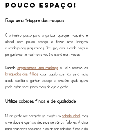
pouco espaço!
Faça uma triagem das roupas
O primeiro passo para organizar qualquer roupeiro e 
closet com pouco espaço é fazer uma triagem 
cuidadosa das suas roupas. Por isso, avalie cada peça e 
pergunte-se se realmente você a usará mais vezes.
Quando 
organizamos uma mudança
 ou até mesmo os 
brinquedos dos filhos
, doar aquilo que não será mais 
usado auxilia a ganhar espaço e também ajuda quem 
pode estar precisando mais do que a gente.
Utilize cabides finos e de qualidade
Muita gente me pergunta se existe um 
cabide ideal
, mas 
a verdade é que isso depende de vários fatores. A dica 
para roupeiros pequenos é optar por cabides finos e de 