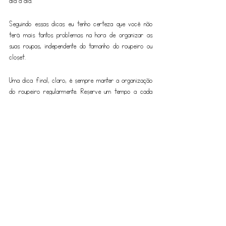
dia a dia.
Seguindo essas dicas eu tenho certeza que você não 
terá mais tantos problemas na hora de organizar as 
suas roupas, independente do tamanho do roupeiro ou 
closet.
Uma dica final, claro, é sempre manter a organização 
do roupeiro regularmente. Reserve um tempo a cada 
estação para reavaliar suas roupas, fazer ajustes e 
garantir que tudo esteja em ordem.
Como 
personal organizer
, roupeiros estão sempre na 
lista de pedidos para organização. Veja alguns de meus 
trabalhos no perfil do instagram ou aqui mesmo no 
site: 
@amandautzigorganizer
 / 
Minhas experiências
.