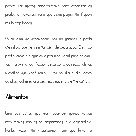
podem ser usados principalmente para organizar os 
pratos e travessas, para que essas peças não fiquem 
muito empilhadas.
Outra dica de organizador são os ganchos e porta 
utensílios, que servem também de decoração. Eles são 
perfeitamente elegantes e práticos. Ideal para colocá-
los  próximo ao fogão, deixando organizado ali os 
utensílios que você mais utiliza no dia a dia, como 
conchas, colheres grandes, escumadeiras, entre outras.
Alimentos
Uma das coisas que mais ocorrem quando nossos 
mantimentos não estão organizados é o desperdício. 
Muitas vezes não visualizamos tudo que temos e 