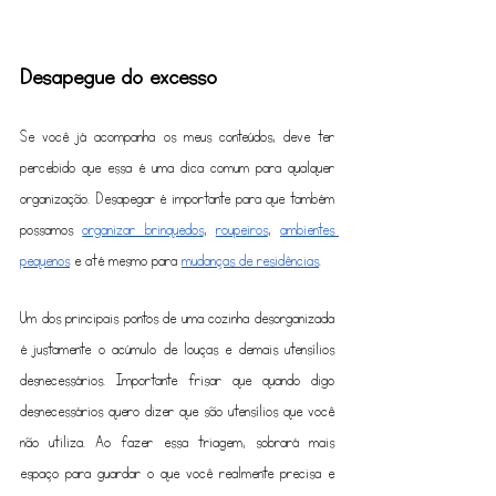
Desapegue do excesso
Se você já acompanha os meus conteúdos, deve ter 
percebido que essa é uma dica comum para qualquer 
organização. Desapegar é importante para que também 
possamos 
organizar brinquedos
, 
roupeiros
, 
ambientes 
pequenos
 e até mesmo para 
mudanças de residências
.
Um dos principais pontos de uma cozinha desorganizada 
é justamente o acúmulo de louças e demais utensílios 
desnecessários. Importante frisar que quando digo 
desnecessários quero dizer que são utensílios que você 
não utiliza. Ao fazer essa triagem, sobrará mais 
espaço para guardar o que você realmente precisa e 