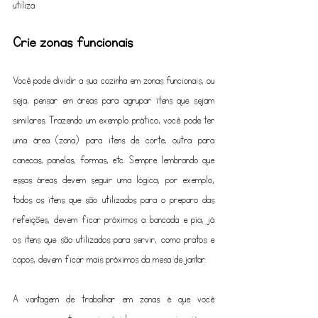
utiliza.
Crie zonas funcionais
Você pode dividir a sua cozinha em zonas funcionais, ou 
seja, pensar em áreas para agrupar itens que sejam 
similares. Trazendo um exemplo prático, você pode ter 
uma área (zona) para itens de corte, outra para 
canecas, panelas, formas, etc. Sempre lembrando que 
essas áreas devem seguir uma lógica, por exemplo, 
todos os itens que são utilizados para o preparo das 
refeições, devem ficar próximos a bancada e pia, já 
os itens que são utilizados para servir, como pratos e 
copos, devem ficar mais próximos da mesa de jantar.
A vantagem de trabalhar em zonas é que você 