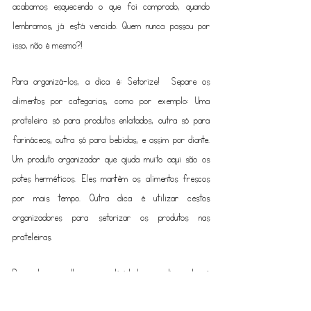
acabamos esquecendo o que foi comprado, quando 
lembramos, já está vencido. Quem nunca passou por 
isso, não é mesmo?!
Para organizá-los, a dica é: Setorize!  Separe os 
alimentos por categorias, como por exemplo: Uma 
prateleira só para produtos enlatados, outra só para 
farináceos, outra só para bebidas, e assim por diante. 
Um produto organizador que ajuda muito aqui são os 
potes herméticos. Eles mantêm os alimentos frescos 
por mais tempo. Outra dica é utilizar cestos 
organizadores para setorizar os produtos nas 
prateleiras.
Pensando em melhorar a praticidade, uma dica extra é 
manter os itens que você mais utiliza ao alcance de 