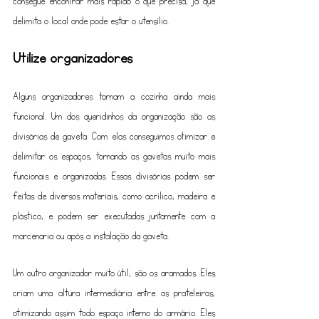
consegue encontrar mais rápido o que precisa, já que 
delimita o local onde pode estar o utensílio.
Utilize organizadores
Alguns organizadores tornam a cozinha ainda mais 
funcional. Um dos queridinhos da organização são as 
divisórias de gaveta. Com elas conseguimos otimizar e 
delimitar os espaços, tornando as gavetas muito mais 
funcionais e organizadas. Essas divisórias podem ser 
feitas de diversos materiais, como acrílico, madeira e 
plástico, e podem ser executadas juntamente com a 
marcenaria ou após a instalação da gaveta.
Um outro organizador muito útil, são os aramados. Eles 
criam uma altura intermediária entre as prateleiras, 
otimizando assim todo espaço interno do armário. Eles 