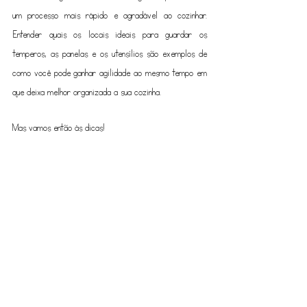
um processo mais rápido e agradável ao cozinhar. 
Entender quais os locais ideais para guardar os 
temperos, as panelas e os utensílios são exemplos de 
como você pode ganhar agilidade ao mesmo tempo em 
que deixa melhor organizada a sua cozinha. 
Mas vamos então às dicas!