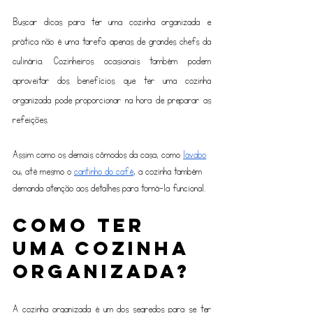
Buscar dicas para ter uma cozinha organizada e 
prática não é uma tarefa apenas de grandes chefs da 
culinária. Cozinheiros ocasionais também podem 
aproveitar dos benefícios que ter uma cozinha 
organizada pode proporcionar na hora de preparar as 
refeições.
Assim como os demais cômodos da casa, como 
lavabo
ou, até mesmo o 
cantinho do café
, a cozinha também 
demanda atenção aos detalhes para torná-la funcional.
Como ter 
uma cozinha 
organizada?
A cozinha organizada é um dos segredos para se ter 