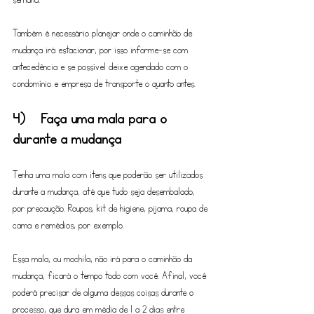
Também é necessário planejar onde o caminhão de 
mudança irá estacionar, por isso informe-se com 
antecedência e se possível deixe agendado com o 
condomínio e empresa de transporte o quanto antes.
4)	Faça uma mala para o 
durante a mudança
Tenha uma mala com itens que poderão ser utilizados 
durante a mudança, até que tudo seja desembalado, 
por precaução. Roupas, kit de higiene, pijama, roupa de 
cama e remédios, por exemplo.
Essa mala, ou mochila, não irá para o caminhão da 
mudança, ficará o tempo todo com você. Afinal, você 
poderá precisar de alguma dessas coisas durante o 
processo, que dura em média de 1 a 2 dias entre 