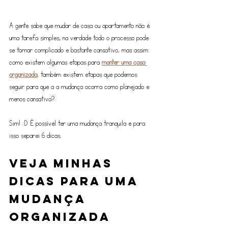
A gente sabe que mudar de casa ou apartamento não é 
uma tarefa simples, na verdade todo o processo pode 
se tornar complicado e bastante cansativo, mas assim 
como existem algumas etapas para 
manter uma casa 
organizada
, também existem etapas que podemos 
seguir para que a a mudança ocorra como planejado e 
menos cansativa?
Sim! :D É possível ter uma mudança tranquila e para 
isso separei 6 dicas.
Veja minhas 
dicas para uma 
mudança 
organizada