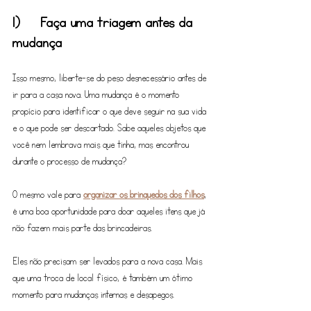
1)	Faça uma triagem antes da 
mudança
Isso mesmo, liberte-se do peso desnecessário antes de 
ir para a casa nova. Uma mudança é o momento 
propício para identificar o que deve seguir na sua vida 
e o que pode ser descartado. Sabe aqueles objetos que 
você nem lembrava mais que tinha, mas encontrou 
durante o processo de mudança? 
O mesmo vale para 
organizar os brinquedos dos filhos
, 
é uma boa oportunidade para doar aqueles itens que já 
não fazem mais parte das brincadeiras.
Eles não precisam ser levados para a nova casa. Mais 
que uma troca de local físico, é também um ótimo 
momento para mudanças internas e desapegos.