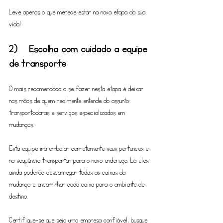
Leve apenas o que merece estar na nova etapa da sua 
vida!
2)	Escolha com cuidado a equipe 
de transporte
O mais recomendado a se fazer nesta etapa é deixar 
nas mãos de quem realmente entende do assunto: 
transportadoras e serviços especializados em 
mudanças. 
Esta equipe irá embalar corretamente seus pertences e 
na sequência transportar para o novo endereço. Lá eles 
ainda poderão descarregar todas as caixas da 
mudança e encaminhar cada caixa para o ambiente de 
destino.
Certifique-se que seja uma empresa confiável, busque 